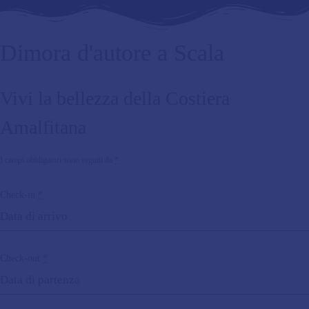
Home
Chi siamo
Dove siamo
Home
Chi siamo
Dove siamo
Dimora d'autore a Scala
Galleria
Contattaci
Prenota Ora
Vivi la bellezza della Costiera
Galleria
Contattaci
Prenota Ora
Amalfitana
Home
Chi siamo
Dove siamo
I campi obbligatori sono seguiti da
*
Check-in
*
Galleria
Contattaci
Prenota Ora
Check-out
*