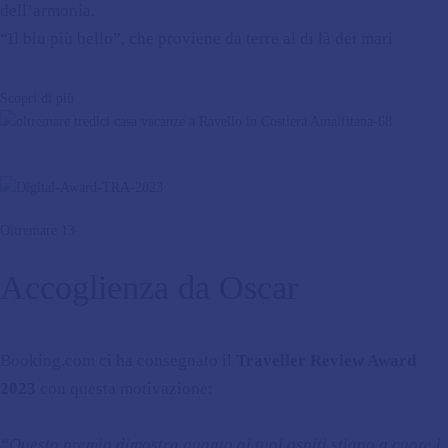
dell’armonia.
“Il blu più bello”, che proviene da terre al di là dei mari
Scopri di più
Oltremare 13
Accoglienza da Oscar
Booking.com ci ha consegnato il
Traveller Review Award
2023
con questa motivazione:
“Questo premio dimostra quanto ai tuoi ospiti stiano a cuore i