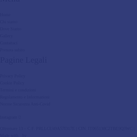
Home
Chi siamo
Dove Siamo
Gallery
Contattaci
Prenota subito
Pagine Legali
Privacy Policy
Cookie Policy
Termini e condizioni
Regolamento e Informazioni
Norme Sicurezza Anti-Covid
Instagram
Oltremare 13 – C.F. PRLLCU49A57I317E | CIN: IT065138C2TBE9Q3WC |
Made with
by
Rossi Web Media